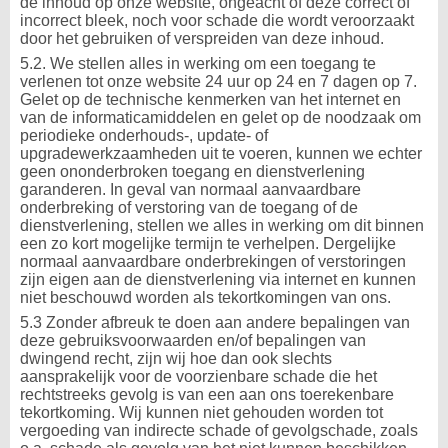
de inhoud op onze website, ongeacht of deze correct of
incorrect bleek, noch voor schade die wordt veroorzaakt
door het gebruiken of verspreiden van deze inhoud.
5.2. We stellen alles in werking om een toegang te
verlenen tot onze website 24 uur op 24 en 7 dagen op 7.
Gelet op de technische kenmerken van het internet en
van de informaticamiddelen en gelet op de noodzaak om
periodieke onderhouds-, update- of
upgradewerkzaamheden uit te voeren, kunnen we echter
geen ononderbroken toegang en dienstverlening
garanderen. In geval van normaal aanvaardbare
onderbreking of verstoring van de toegang of de
dienstverlening, stellen we alles in werking om dit binnen
een zo kort mogelijke termijn te verhelpen. Dergelijke
normaal aanvaardbare onderbrekingen of verstoringen
zijn eigen aan de dienstverlening via internet en kunnen
niet beschouwd worden als tekortkomingen van ons.
5.3 Zonder afbreuk te doen aan andere bepalingen van
deze gebruiksvoorwaarden en/of bepalingen van
dwingend recht, zijn wij hoe dan ook slechts
aansprakelijk voor de voorzienbare schade die het
rechtstreeks gevolg is van een aan ons toerekenbare
tekortkoming. Wij kunnen niet gehouden worden tot
vergoeding van indirecte schade of gevolgschade, zoals