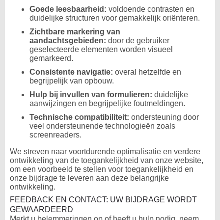
Goede leesbaarheid:
voldoende contrasten en
duidelijke structuren voor gemakkelijk oriënteren.
Zichtbare markering van
aandachtsgebieden:
door de gebruiker
geselecteerde elementen worden visueel
gemarkeerd.
Consistente navigatie:
overal hetzelfde en
begrijpelijk van opbouw.
Hulp bij invullen van formulieren:
duidelijke
aanwijzingen en begrijpelijke foutmeldingen.
Technische compatibiliteit:
ondersteuning door
veel ondersteunende technologieën zoals
screenreaders.
We streven naar voortdurende optimalisatie en verdere
ontwikkeling van de toegankelijkheid van onze website,
om een voorbeeld te stellen voor toegankelijkheid en
onze bijdrage te leveren aan deze belangrijke
ontwikkeling.
FEEDBACK EN CONTACT: UW BIJDRAGE WORDT
GEWAARDEERD
Merkt u belemmeringen op of heeft u hulp nodig, neem